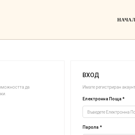
НАЧА
ВХОД
ъзможността да
Имате регистриран акаун
ки.
Електронна Поща *
Парола *